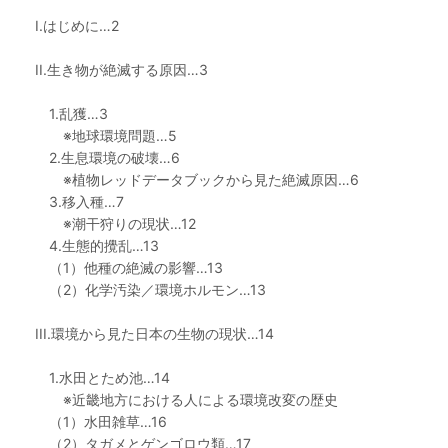
I.はじめに…2
II.生き物が絶滅する原因…3
1.乱獲…3
※地球環境問題…5
2.生息環境の破壊…6
※植物レッドデータブックから見た絶滅原因…6
3.移入種…7
※潮干狩りの現状…12
4.生態的攪乱…13
（1）他種の絶滅の影響…13
（2）化学汚染／環境ホルモン…13
III.環境から見た日本の生物の現状…14
1.水田とため池…14
※近畿地方における人による環境改変の歴史
（1）水田雑草…16
（2）タガメとゲンゴロウ類…17