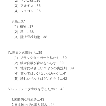
（2）サンゴ礁…36
（3）アオギス…36
（4）ジュゴン…36
8.島…37
（1）植物…37
（2）昆虫…38
（3）陸上脊椎動物…38
IV.世界との関わり…39
（1）ブラックタイガーと私たち…39
（2）紙や合板が森林をへらす…39
（3）地球にやさしい？ヤシの実洗剤…39
（4）買ってはいけないおみやげ…41
（5）珍しいペットはどこから？…42
V.レッドデータ生物を守るために…43
1.国際的な枠組み…43
2.日本国内での取り組み…44