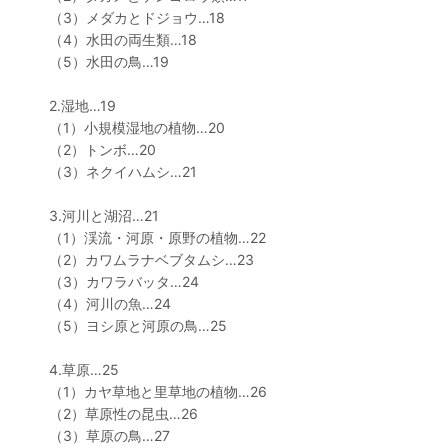
（3）メダカとドジョウ…18
（4）水田の両生類…18
（5）水田の鳥…19
2.湿地…19
（1）小規模湿地の植物…20
（2）トンボ…20
（3）ネクイハムシ…21
3.河川と湖沼…21
（1）渓流・河原・原野の植物…22
（2）カワムラナベブタムシ…23
（3）カワラバッタ…24
（4）河川の魚…24
（5）ヨシ原と河原の鳥…25
4.草原…25
（1）カヤ草地と里草地の植物…26
（2）草原性の昆虫…26
（3）草原の鳥…27