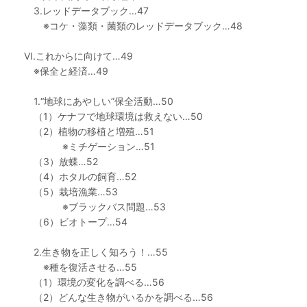
3.レッドデータブック…47
※コケ・藻類・菌類のレッドデータブック…48
VI.これからに向けて…49
※保全と経済…49
1.“地球にあやしい”保全活動…50
（1）ケナフで地球環境は救えない…50
（2）植物の移植と増殖…51
※ミチゲーション…51
（3）放蝶…52
（4）ホタルの飼育…52
（5）栽培漁業…53
※ブラックバス問題…53
（6）ビオトープ…54
2.生き物を正しく知ろう！…55
※種を復活させる…55
（1）環境の変化を調べる…56
（2）どんな生き物がいるかを調べる…56