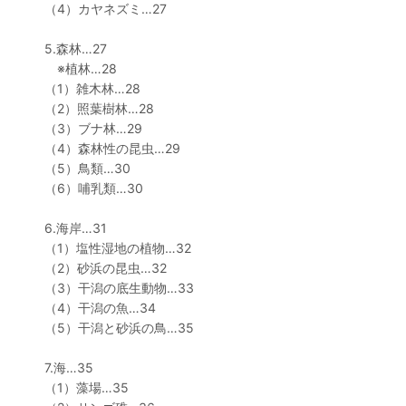
（4）カヤネズミ…27
5.森林…27
※植林…28
（1）雑木林…28
（2）照葉樹林…28
（3）ブナ林…29
（4）森林性の昆虫…29
（5）鳥類…30
（6）哺乳類…30
6.海岸…31
（1）塩性湿地の植物…32
（2）砂浜の昆虫…32
（3）干潟の底生動物…33
（4）干潟の魚…34
（5）干潟と砂浜の鳥…35
7.海…35
（1）藻場…35