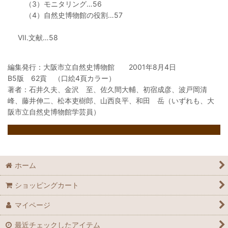
（3）モニタリング…56
（4）自然史博物館の役割…57
VII.文献…58
編集発行：大阪市立自然史博物館 2001年8月4日
B5版 62貢 （口絵4頁カラー）
著者：石井久夫、金沢 至、佐久間大輔、初宿成彦、波戸岡清
峰、藤井伸二、松本吏樹郎、山西良平、和田 岳（いずれも、大
阪市立自然史博物館学芸員）
ホーム
ショッピングカート
マイページ
最近チェックしたアイテム