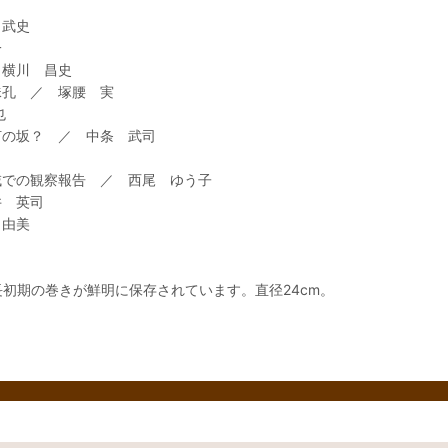
 武史
一
 横川 昌史
珠孔 ／ 塚腰 実
也
何の坂？ ／ 中条 武司
域での観察報告 ／ 西尾 ゆう子
井 英司
 由美
初期の巻きが鮮明に保存されています。直径24cm。