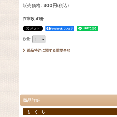
販売価格
:
300
円
(税込)
在庫数 41冊
Facebookでシェア
数量
:
返品特約に関する重要事項
商品詳細
も く じ