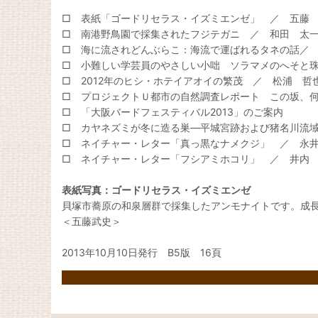
□ 表紙「ゴードリセラス・イズミエンゼ」 ／ 五藤
□ 南港野鳥園で採集されたフジテガニ ／ 和田 太
□ 海に流されどんぶらこ：海流で運ばれるタネの話／
□ 小難しい学芸員のやさしい小咄 ソラマメのへそと
□ 2012年のヒシ・ホテイアオイの繁茂 ／ 松浦 哲
□ プロジェクトＵ都市の自然調査レポート この坂、
□ 「大阪バードフェスティバル2013」のご案内
□ カヤネズミが冬に造る巣―平城宮跡および猪名川流
□ ネイチャー・レター「真っ黒なナメクジ」 ／ 永
□ ネイチャー・レター「フシアミホコリ」 ／ 井内
表紙写真：ゴードリセラス・イズミエンゼ
貝塚市蕎原の和泉層群で採集したアンモナイトです。成長
＜五藤武史＞
2013年10月10日発行 B5版 16頁