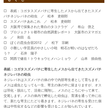
□ 表紙：コガタスズメバチに寄生したメスから出てきたスズメ
バチネジレバネの幼虫 ／ 松本 吏樹郎
□ スズメバチあれこれ ／ 松本 吏樹郎
□ 大阪湾で採集された青白のタコクラゲ ／ 有山 啓之
□ プロジェクトＵ都市の自然調査レポート 大阪市のヌマガエ
ル ／ 和田 岳
□ ぼくの昆虫合宿2012 ／ 松下 宗嗣
□ 小難しい学芸員のやさしい小咄 軽石が軽いのはなぜだろ
う？ ／ 石井 陽子
□ 関西で健在！トウキョウヒメハンミョウ ／ 山本 捺由他
表紙：コガタスズメバチに寄生したメスから出てきたスズメバチ
ネジレバネの幼虫
ネジレバネはスズメバチの体の中で内部寄生者として育ちます。
メスは成虫となっても一生、寄主の体の中に留まりますが、オス
は羽化・脱出して、活発に飛翔し、メスのところにやって来て、
交尾します。メスの体内で孵化した幼虫は、育溝を通って外に出
て、新たな寄主にたどり着きます。ネジレバネの寄生を受けた個
体は中性化するなどの影響を受けることが知られています。