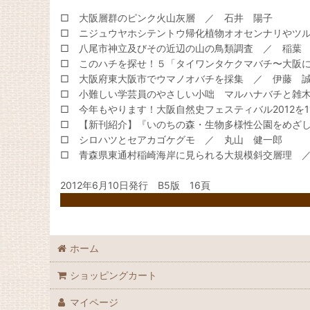
□ 大阪層群のピンク火山灰層 ／ 石井 陽子
□ ニジュウヤホシテントウ帰化植物オオセンナリやツ
□ 八尾市神立及びその近辺の山の鳥類調査 ／ 稲葉
□ このハチを探せ！５「タイワンタケクマバチ〜大阪
□ 大阪府東大阪市でウマノオバチを採集 ／ 伊藤 
□ 小難しい学芸員のやさしい小咄 マルハナバチと雑
□ 今年もやります！大阪自然史フェスティバル2012を1
□ 【新刊紹介】『いのちの森・生物多様性公園をめざ
□ シロハツとセアカゴケグモ ／ 丸山 健一郎
□ 青森県東通村稲崎海岸に見られる大規模斜交層理 
2012年6月10日発行 B5版 16頁
ホーム
ショッピングカート
マイページ