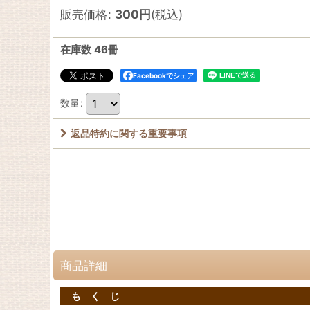
販売価格
:
300
円
(税込)
在庫数 46冊
Facebookでシェア
数量
:
返品特約に関する重要事項
商品詳細
も く じ