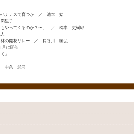
ルハナナスで育つか ／ 池本 始
 満里子
にもやってくるのか？〜」 ／ 松本 吏樹郎
誠人
木林の開花リレー ／ 長谷川 匡弘
1月に開催
して』
／ 中条 武司