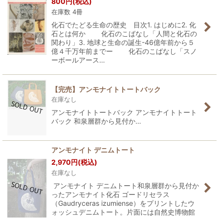
800
円
(税込)
在庫数 4冊
化石でたどる生命の歴史 目次1. はじめに2. 化
石とは何か 化石のこばなし「人間と化石の
関わり」3. 地球と生命の誕生-46億年前から５
億４千万年前までー 化石のこばなし「スノ
ーボールアース…
【完売】アンモナイトトートバック
在庫なし
アンモナイトトートバック アンモナイトトート
バック 和泉層群から見付か…
アンモナイト デニムトート
2,970
円
(税込)
在庫なし
アンモナイト デニムトート和泉層群から見付か
ったアンモナイト化石 ゴードリセラス
（Gaudryceras izumiense）をプリントしたウ
ォッシュデニムトート。片面には自然史博物館