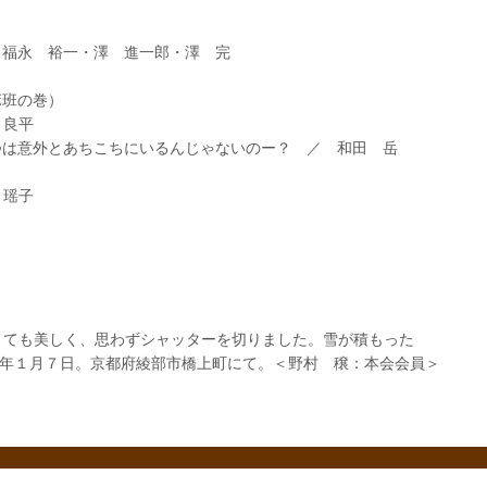
福永 裕一・澤 進一郎・澤 完
ボ班の巻）
良平
は意外とあちこちにいるんじゃないのー？ ／ 和田 岳
瑶子
ても美しく、思わずシャッターを切りました。雪が積もった
7年１月７日。京都府綾部市橋上町にて。＜野村 穣：本会会員＞