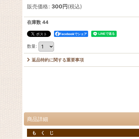
販売価格
:
300
円
(税込)
在庫数 44
Facebookでシェア
数量
:
返品特約に関する重要事項
商品詳細
も く じ