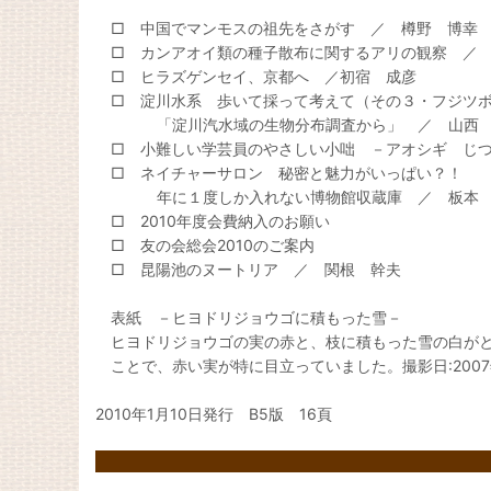
□ 中国でマンモスの祖先をさがす ／ 樽野 博幸
□ カンアオイ類の種子散布に関するアリの観察 ／ 
□ ヒラズゲンセイ、京都へ ／初宿 成彦
□ 淀川水系 歩いて採って考えて（その３・フジツ
「淀川汽水域の生物分布調査から」 ／ 山西 
□ 小難しい学芸員のやさしい小咄 －アオシギ じつ
□ ネイチャーサロン 秘密と魅力がいっぱい？！
年に１度しか入れない博物館収蔵庫 ／ 板本 
□ 2010年度会費納入のお願い
□ 友の会総会2010のご案内
□ 昆陽池のヌートリア ／ 関根 幹夫
表紙 －ヒヨドリジョウゴに積もった雪－
ヒヨドリジョウゴの実の赤と、枝に積もった雪の白がと
ことで、赤い実が特に目立っていました。撮影日:200
2010年1月10日発行 B5版 16頁