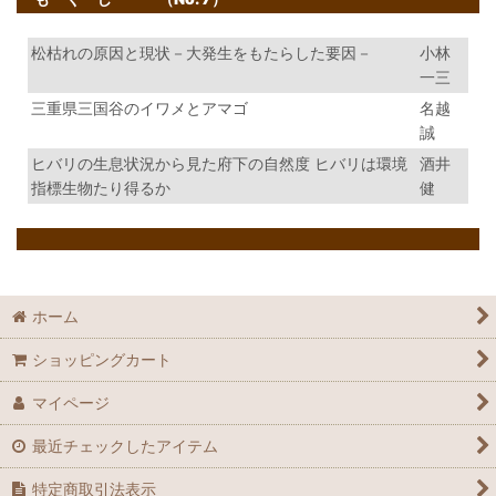
松枯れの原因と現状－大発生をもたらした要因－
小林
一三
三重県三国谷のイワメとアマゴ
名越
誠
ヒバリの生息状況から見た府下の自然度 ヒバリは環境
酒井
指標生物たり得るか
健
ホーム
ショッピングカート
マイページ
最近チェックしたアイテム
特定商取引法表示