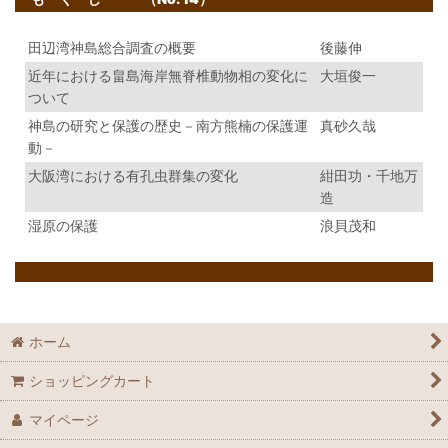
田辺湾神島総合調査の概要
後藤伸
近年における畠島海岸無脊椎動物相の変化に
大垣俊一
ついて
神島の研究と保護の歴史－南方熊楠の保護運
真砂久哉
動－
大阪湾における有孔虫群集の変化
紺田功・千地万
造
湿原の保護
浪貝茂和
ホーム
ショッピングカート
マイページ