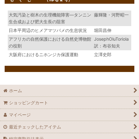
大気汚染と樹木の生理機能障害―タンニン
藤輝隆・河野昭一
生合成および肥大生長の阻害
日本平周辺のヒメアマツバメの生息状況
堀田昌伸
アフリカの自然保護における自然史博物館
JosephOluToriola
の役割
訳：布谷知夫
大阪府におけるニホンジカ保護運動
立澤史郎
ホーム
ショッピングカート
マイページ
最近チェックしたアイテム
特定商取引法表示