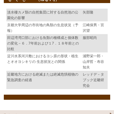
淡水棲カメ類の自然集団に対する自然池の公
矢部隆
園化の影響
京都大学周辺の市街地の鳥類の生息状況（予
江崎保男・宮
報）
沢望
田辺湾湾口部における魚類の種構成と個体数
服部昭尚
の変化－６．7年前および１7．１８年前との
比較
淀川水系河川敷におけるヨシ原の形状・植生
浦野栄一郎・
とオオヨシキリの 生息状況との関係
山岸哲・布谷
知夫
近畿地方における絶滅または絶滅危惧植物の
レッドデ－タ
緊急調査の経過
ブック近畿研
究会