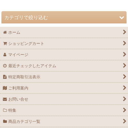
並び順
:
カテゴリで絞り込む
絞り込む
ホーム
自然史博物館友の会 会誌「Nature Study」 (全商品)
ショッピングカート
72巻（2026年）
マイページ
71巻（2025年）
最近チェックしたアイテム
70巻（2024年）
特定商取引法表示
69巻（2023年）
ご利用案内
68巻（2022年）
お問い合せ
67巻（2021年）
特集
66巻（2020年）
商品カテゴリ一覧