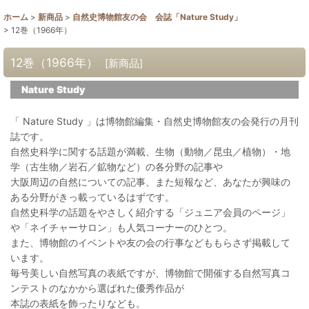
ホーム
>
新商品
>
自然史博物館友の会 会誌「Nature Study」
>
12巻（1966年）
12巻（1966年）
[
新商品
]
Nature Study
「 Nature Study 」は博物館編集・自然史博物館友の会発行の月刊
誌です。
自然史科学に関する話題が満載、生物（動物／昆虫／植物）・地
学（古生物／岩石／鉱物など）の各分野の記事や
大阪周辺の自然についての記事、また短報など、あなたが興味の
ある分野がきっ載っているはずです。
自然史科学の話題をやさしく紹介する「ジュニア会員のページ」
や「ネイチャーサロン」も人気コーナーのひとつ。
また、博物館のイベントや友の会の行事などももらさず掲載して
います。
毎号美しい自然写真の表紙ですが、博物館で開催する自然写真コ
ンテストのなかから選ばれた優秀作品が
本誌の表紙を飾ったりなども。