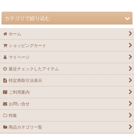
並び順
:
カテゴリで絞り込む
絞り込む
ホーム
自然史博物館友の会 会誌「Nature Study」 (全商品)
ショッピングカート
72巻（2026年）
マイページ
71巻（2025年）
最近チェックしたアイテム
70巻（2024年）
特定商取引法表示
69巻（2023年）
ご利用案内
68巻（2022年）
お問い合せ
67巻（2021年）
特集
66巻（2020年）
商品カテゴリ一覧