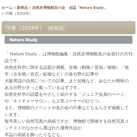
ホーム
>
新商品
>
自然史博物館友の会 会誌「Nature Study」
>
70巻（2024年）
70巻（2024年）
[
新商品
]
Nature Study
「 Nature Study 」は博物館編集・自然史博物館友の会発行の月刊
誌です。
自然史科学に関する話題が満載、生物（動物／昆虫／植物）・地
学（古生物／岩石／鉱物など）の各分野の記事や
大阪周辺の自然についての記事、また短報など、あなたが興味の
ある分野がきっと載っているはずです。
自然史科学の話題をやさしく紹介する「ジュニア会員のページ」
や「ネイチャーサロン」も人気コーナーのひとつ。
また、博物館のイベントや友の会の行事などももらさず掲載して
います。
毎号美しい自然写真の表紙ですが、博物館で開催する自然写真コ
ンテストのなかから選ばれた優秀作品が
本誌の表紙を飾ったりなども。