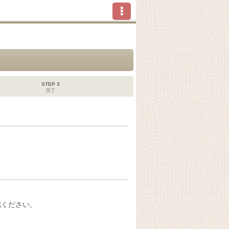
STEP 3
完了
認ください。