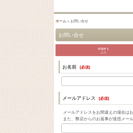
ホーム
>
お問い合せ
お問い合せ
STEP 1
入力
お名前
[
必須
]
メールアドレス
[
必須
]
メールアドレスをお間違えの場合は
また、弊店からのお返事が迷惑メー