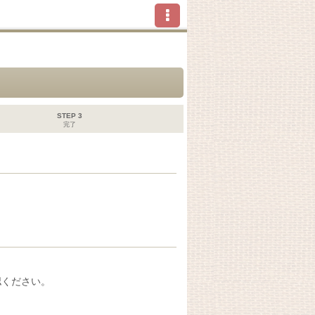
STEP 3
完了
認ください。