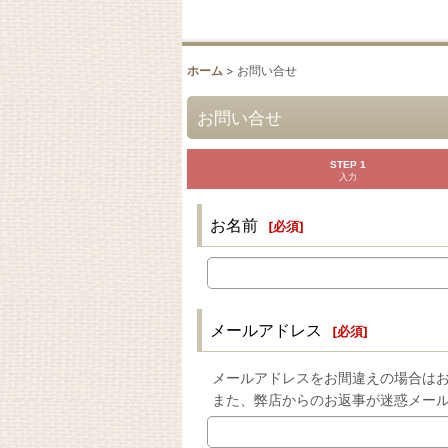
ホーム
>
お問い合せ
お問い合せ
STEP 1
入力
お名前
[
必須
]
メールアドレス
[
必須
]
メールアドレスをお間違えの場合は
また、弊店からのお返事が迷惑メー