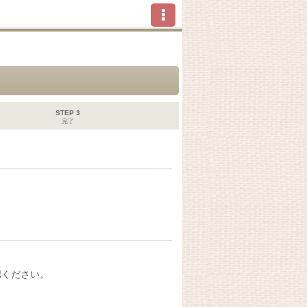
STEP 3
完了
認ください。