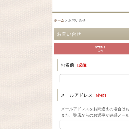
ホーム
>
お問い合せ
お問い合せ
STEP 1
入力
お名前
[
必須
]
メールアドレス
[
必須
]
メールアドレスをお間違えの場合は
また、弊店からのお返事が迷惑メー