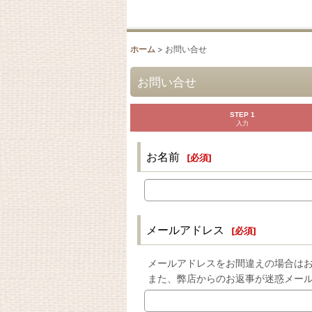
ホーム
>
お問い合せ
お問い合せ
STEP 1
入力
お名前
[
必須
]
メールアドレス
[
必須
]
メールアドレスをお間違えの場合は
また、弊店からのお返事が迷惑メー