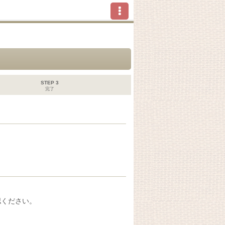
STEP 3
完了
認ください。