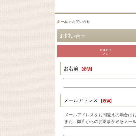
ホーム
>
お問い合せ
お問い合せ
STEP 1
入力
お名前
[
必須
]
メールアドレス
[
必須
]
メールアドレスをお間違えの場合は
また、弊店からのお返事が迷惑メー