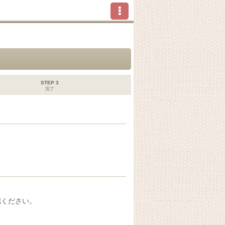
STEP 3
完了
認ください。