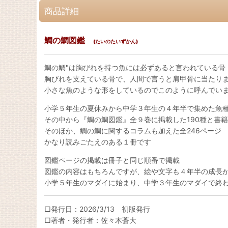
商品詳細
鯛の鯛図鑑
(たいのたいずかん)
鯛の鯛"は胸びれを持つ魚には必ずあると言われている骨
胸びれを支えている骨で、人間で言うと肩甲骨に当たり
小さな魚のような形をしているのでこのように呼んでい
小学５年生の夏休みから中学３年生の４年半で集めた魚種
その中から『鯛の鯛図鑑』全９巻に掲載した190種と書籍
そのほか、鯛の鯛に関するコラムも加えた全246ページ
かなり読みごたえのある１冊です
図鑑ページの掲載は冊子と同じ順番で掲載
図鑑の内容はもちろんですが、絵や文字も４年半の成長
小学５年生のマダイに始まり、中学３年生のマダイで終わ
□発行日：2026/3/13 初版発行
□著者・発行者：佐々木蒼大