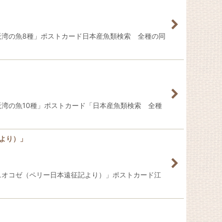
阪湾の魚8種」ポストカード日本産魚類検索 全種の同
阪湾の魚10種」ポストカード「日本産魚類検索 全種
より）」
ニオコゼ（ペリー日本遠征記より）」ポストカード江