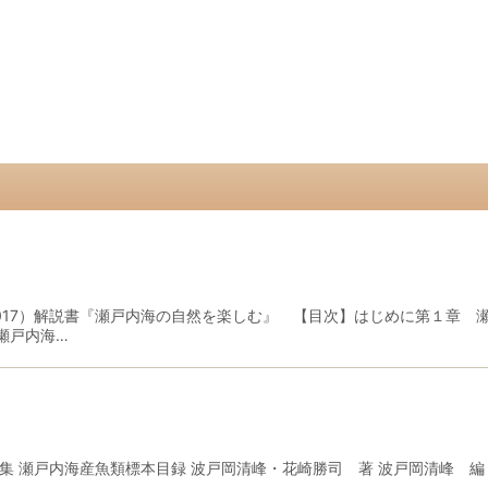
2017）解説書『瀬戸内海の自然を楽しむ』 【目次】はじめに第１章
瀬戸内海…
集 瀬戸内海産魚類標本目録 波戸岡清峰・花崎勝司 著 波戸岡清峰 編 