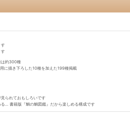
ます
ます
は約300種
用に描き下ろした10種を加えた199種掲載
が見られておもしろいです
る… 書籍版『鯛の鯛図鑑』だから楽しめる構成です