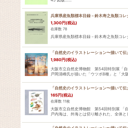
兵庫県産魚類標本目録－鈴木寿之魚類コレク
1,300
円
(税込)
在庫数 78
兵庫県産魚類標本目録－鈴木寿之魚類コレク
「自然史のイラストレーション〜描いて伝
1,980
円
(税込)
大阪市立自然史博物館 第54回特別展「
戸岡清峰氏が描いた「ウツボ8種」と「大阪
「自然史のイラストレーション〜描いて伝
165
円
(税込)
在庫数 11枚
大阪市立自然史博物館 第54回特別展 
戸内海は、外海とは切り離された、全体と
「自然史のイラストレーション〜描いて伝