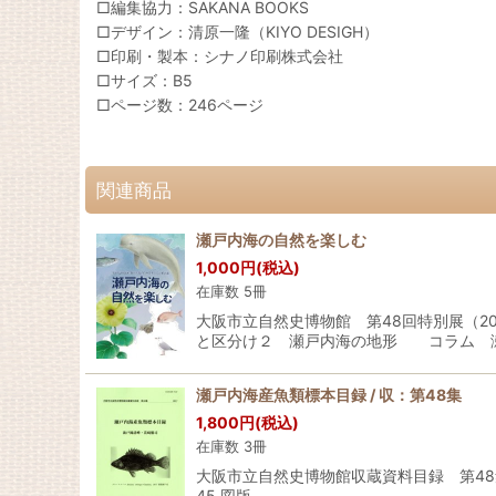
□編集協力：SAKANA BOOKS
□デザイン：清原一隆（KIYO DESIGH）
□印刷・製本：シナノ印刷株式会社
□サイズ：B5
□ページ数：246ページ
関連商品
瀬戸内海の自然を楽しむ
1,000
円
(税込)
在庫数 5冊
大阪市立自然史博物館 第48回特別展（
と区分け２ 瀬戸内海の地形 コラム 
瀬戸内海産魚類標本目録 / 収：第48集
1,800
円
(税込)
在庫数 3冊
大阪市立自然史博物館収蔵資料目録 第48
45 図版……