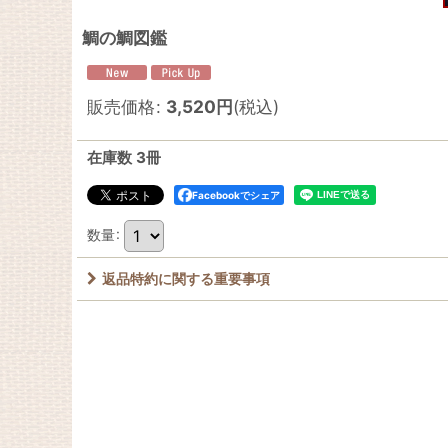
鯛の鯛図鑑
販売価格
:
3,520
円
(税込)
在庫数 3冊
Facebookでシェア
数量
:
返品特約に関する重要事項