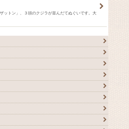
「ザットン」、３頭のクジラが並んだてぬぐいです。大