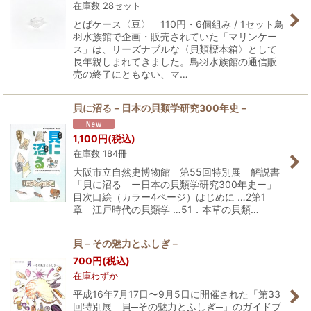
在庫数 28セット
とばケース〈豆〉 110円・6個組み / 1セット鳥
羽水族館で企画・販売されていた「マリンケー
ス」は、リーズナブルな〈貝類標本箱〉として
長年親しまれてきました。鳥羽水族館の通信販
売の終了にともない、マ…
貝に沼る－日本の貝類学研究300年史－
1,100
円
(税込)
在庫数 184冊
大阪市立自然史博物館 第55回特別展 解説書
「貝に沼る ー日本の貝類学研究300年史ー」
目次口絵（カラー4ページ）はじめに …2第1
章 江戸時代の貝類学 …51．本草の貝類…
貝－その魅力とふしぎ－
700
円
(税込)
在庫わずか
平成16年7月17日〜9月5日に開催された「第33
回特別展 貝─その魅力とふしぎ─」のガイドブ