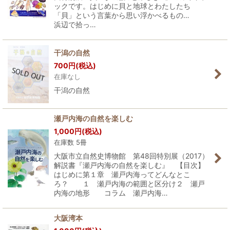
ックです。はじめに貝と地球とわたしたち
「貝」という言葉から思い浮かべるもの…
浜辺で拾っ…
干潟の自然
700
円
(税込)
在庫なし
干潟の自然
瀬戸内海の自然を楽しむ
1,000
円
(税込)
在庫数 5冊
大阪市立自然史博物館 第48回特別展（2017）
解説書『瀬戸内海の自然を楽しむ』 【目次】
はじめに第１章 瀬戸内海ってどんなとこ
ろ？ １ 瀬戸内海の範囲と区分け２ 瀬戸
内海の地形 コラム 瀬戸内海…
大阪湾本