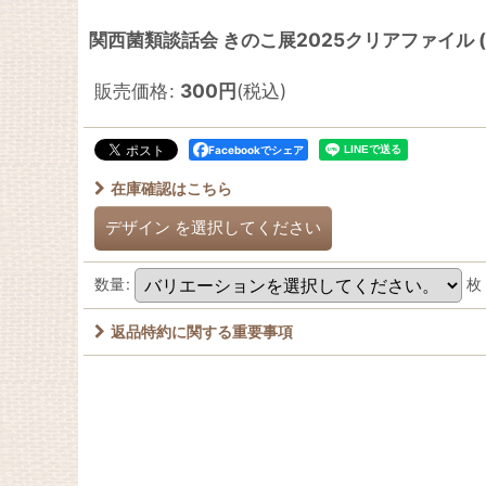
関西菌類談話会 きのこ展2025クリアファイル (
販売価格
:
300
円
(税込)
Facebookでシェア
在庫確認はこちら
デザイン
を選択してください
数量
:
枚
返品特約に関する重要事項