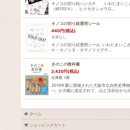
キノコの切り絵ハンカチ いわたまいこさ
（綿100％）。ヒメカタショウロ…
キノコの切り絵透明シール
440
円
(税込)
在庫なし
キノコの切り絵透明シール いわたまいこ
ケ・カノシタ・タマノリイグチ…
きのこの教科書
2,420
円
(税込)
在庫数 3冊
2018年夏に開催された大阪市立自然史博
─』が大幅に改定されて、山と渓谷社から
ホーム
ショッピングカート