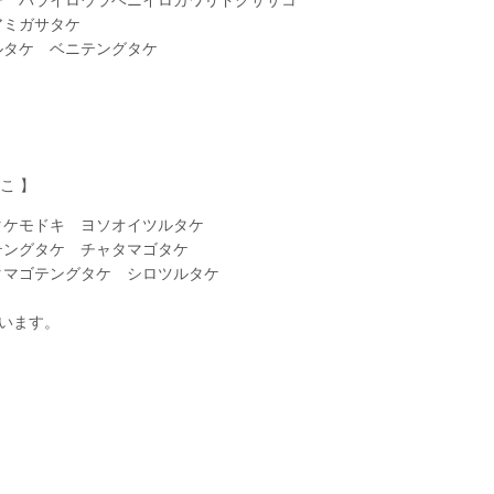
アミガサタケ
ルタケ ベニテングタケ
こ 】
タケモドキ ヨソオイツルタケ
テングタケ チャタマゴタケ
タマゴテングタケ シロツルタケ
います。