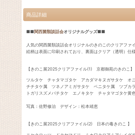
商品詳細
■■
関西菌類談話会
オリジナルグッズ■■
人気の関西菌類談話会オリジナルのきのこのクリアファ
絵柄は表面に印刷されており、裏面はクリア（透明）仕様
【きのこ展2025クリアファイル(1) 京都御苑のきのこ】
ツルタケ チャタマゴタケ アカダマキヌガサタケ オ
チチタケ属 ツネノアミガサタケ ベニタケ属 ツブ
トガリスズメバチタケ エノキタケ チャタマゴタケ黄
写真：佐野修治 デザイン：松本靖恵
【きのこ展2025クリアファイル(2) 日本の毒きのこ 】
ニセクロハツ ドクヤマドリ ミカワクロアミアシイグ