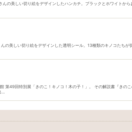
んの美しい切り絵をデザインしたハンカチ。ブラックとホワイトからお選
さんの美しい切り絵をデザインした透明シール。13種類のキノコたちが
物館 第49回特別展「きのこ！キノコ！木の子！」。 その解説書『きの
出…