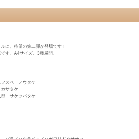
イルに、待望の第二弾が登場です！
です。A4サイズ、3種展開。
ニフスベ ノウタケ
カラカサタケ
色型 サケツバタケ
チ バライロウラベニイロガワリドクササコ