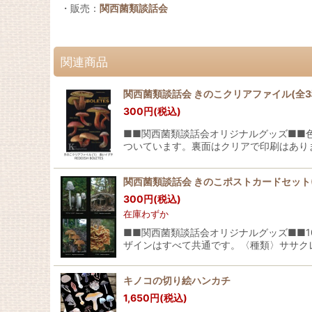
・販売：
関西菌類談話会
関連商品
関西菌類談話会 きのこクリアファイル(全3
300
円
(税込)
■■関西菌類談話会オリジナルグッズ■■
ついています。裏面はクリアで印刷はあり
関西菌類談話会 きのこポストカードセット(
300
円
(税込)
在庫わずか
■■関西菌類談話会オリジナルグッズ■■
ザインはすべて共通です。〈種類〉ササク
キノコの切り絵ハンカチ
1,650
円
(税込)