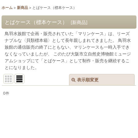
ホーム
>
新商品
>
とばケース（標本ケース）
とばケース（標本ケース）
[
新商品
]
鳥羽水族館で企画・販売されていた「マリンケース」は、リーズ
ナブルな〈貝類標本箱〉として長年親しまれてきました。 鳥羽水
族館の通信販売の終了にともない、マリンケースも一時入手でき
なくなっていましたが、 このたび大阪市立自然史博物館ミュージ
アムショップにて「とばケース」として制作・販売を継続するこ
とになりました。
表示順変更
閉じる
0
件
表示数
:
並び順
:
絞り込む