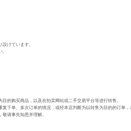
り設けています。
い。
为目的购买商品，以及在拍卖网站或二手交易平台等进行转售。
重复下单、多次订单的情况，或经本店判断为以转售为目的的订单，
，敬请事先知悉并理解。