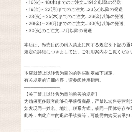
・16(火)～18(木)までのご注文…19(金)以降の発送
・19(金)～22(月)までのご注文…23(火)以降の発送
・23(火)～25(木)までのご注文…26(金)以降の発送
・26(金)～29(月)までのご注文…30(火)以降の発送
・30(火)のご注文…7月以降の発送
本店は、転売目的の購入禁止に関する規定を下記の通
規定の詳細につきましては、ご利用案内をご覧くださ
───────────
本店就禁止以转售为目的的购买制定如下规定。
有关规定的详细内容，请参阅使用指南。
───────────
【关于禁止以转售为目的购买的规定】
为确保更多顾客能够公平获得商品，严禁以转售等营利
如发现同一姓名、地址、联系方式，或同一团体等存在
此外，由此产生的退款手续费等，可能需由购买者承担
───────────