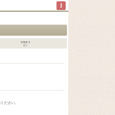
STEP 3
完了
認ください。