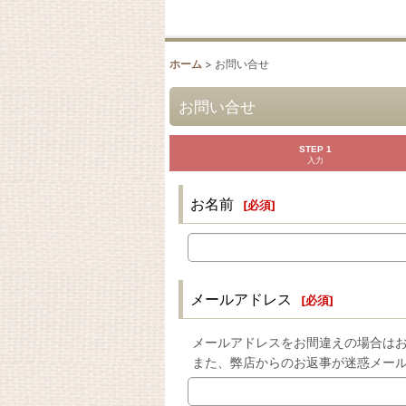
ホーム
>
お問い合せ
お問い合せ
STEP 1
入力
お名前
[
必須
]
メールアドレス
[
必須
]
メールアドレスをお間違えの場合は
また、弊店からのお返事が迷惑メー